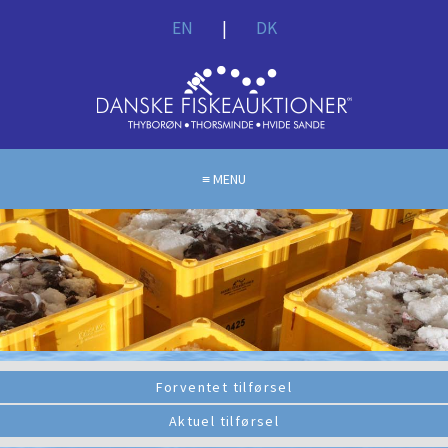
EN
|
DK
MENU
Forventet tilførsel
Aktuel tilførsel