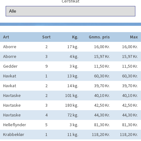
Certifikat
Art
Sort
Kg.
Gnms. pris
Max
Aborre
2
17 kg.
16,00 Kr.
16,00 Kr.
Aborre
3
4 kg.
15,97 Kr.
15,97 Kr.
Gedder
9
3 kg.
11,50 Kr.
11,50 Kr.
Havkat
1
13 kg.
60,30 Kr.
60,30 Kr.
Havkat
2
14 kg.
39,70 Kr.
39,70 Kr.
Havtaske
2
101 kg.
40,10 Kr.
40,10 Kr.
Havtaske
3
180 kg.
42,50 Kr.
42,50 Kr.
Havtaske
4
72 kg.
44,30 Kr.
44,30 Kr.
Helleflynder
5
3 kg.
81,30 Kr.
81,30 Kr.
Krabbeklør
1
11 kg.
118,20 Kr.
118,20 Kr.