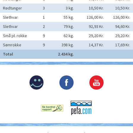
Rødtunger
3
3 kg.
10,50 Kr.
10,50 Kr.
Slethvar
1
55 kg.
126,00 Kr.
126,00 Kr.
Slethvar
2
79 kg.
92,93 Kr.
94,60 Kr.
Små pl. rokke
9
62 kg.
29,20 Kr.
29,20 Kr.
Sømrokke
9
398 kg.
14,37 Kr.
17,69 Kr.
Total
2.434 kg.