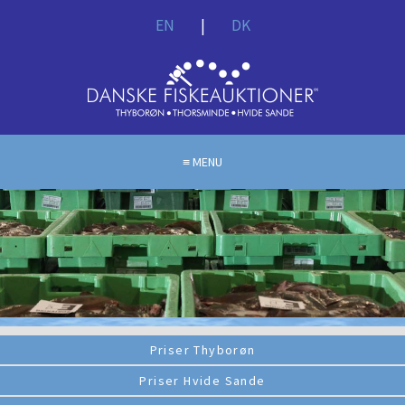
EN
|
DK
MENU
Priser Thyborøn
Priser Hvide Sande