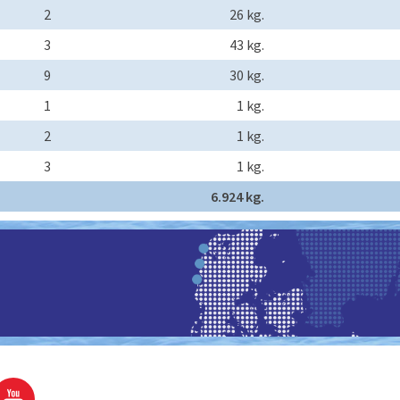
2
26 kg.
3
43 kg.
9
30 kg.
1
1 kg.
2
1 kg.
3
1 kg.
6.924 kg.