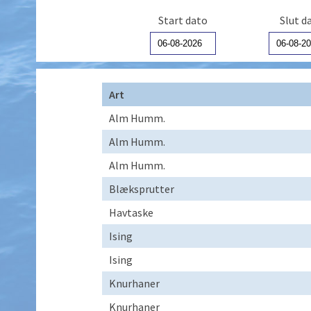
Start dato
Slut d
Art
Alm Humm.
Alm Humm.
Alm Humm.
Blæksprutter
Havtaske
Ising
Ising
Knurhaner
Knurhaner