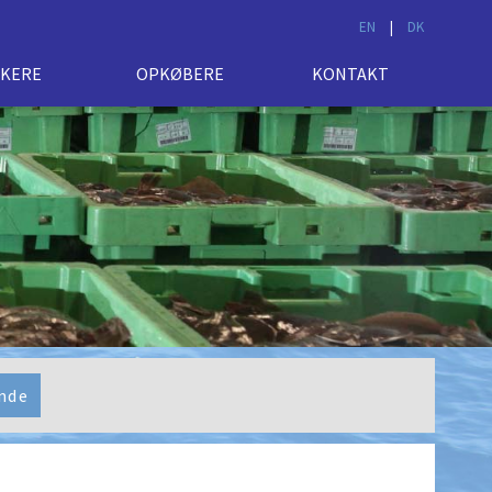
EN
|
DK
SKERE
OPKØBERE
KONTAKT
nde