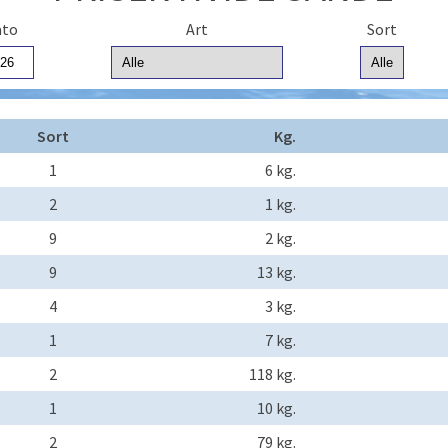
ato
Art
Sort
Sort
Kg.
1
6 kg.
2
1 kg.
9
2 kg.
9
13 kg.
4
3 kg.
1
7 kg.
2
118 kg.
1
10 kg.
2
79 kg.