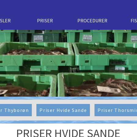
RSLER
PRISER
PROCEDURER
FI
er Thyborøn
Priser Hvide Sande
Priser Thorsmi
PRISER HVIDE SANDE